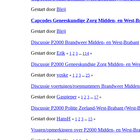
Gestart door
Bleij
Capcodes Geneeskundige Zorg Midden- en West-B
Gestart door
Bleij
Discussie P2000 Brandweer Midden- en West-Brabant
Gestart door
Erik
«
1
2
3
...
114
»
Discussie P2000 Geneeskundige Zorg Midden- en Wes
Gestart door
voske
«
1
2
3
...
25
»
Discussie voertuigen/roepnummers Brandweer Midden
Gestart door
Gaspieper
«
1
2
3
...
17
»
Discussie P2000 Politie Zeeland-West-Brabant (West-B
Gestart door
HansH
«
1
2
3
...
15
»
Vragen/opmerkingen over P2000 Midden- en West-Bra