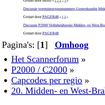
Gestart door diezto
«
1
2
3
...
5
»
Discussie voertuigen/roepnummers Geneeskundig Mid
Gestart door
PAGER48
«
1
2
»
Discussie P2000 Veiligheidsregio Midden- en West-Br
Gestart door
PAGER48
Pagina's: [
1
]
Omhoog
Het Scannerforum
»
P2000 / C2000
»
Capcodes per regio
»
20. Midden- en West-Bra