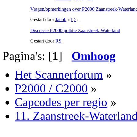
Vragen/opmerkingen over P2000 Zaanstreek-Waterlan
Gestart door
Jacob
«
1
2
»
Discussie P2000 poltitie Zaanstreek-Waterland
Gestart door
RS
Pagina's: [
1
]
Omhoog
Het Scannerforum
»
P2000 / C2000
»
Capcodes per regio
»
11. Zaanstreek-Waterlan