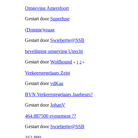
Omgeving Amersfoort
Gestart door
Superfuse
(Domme)vraag
Gestart door
Swiebertje@SSB
beveiliging omgeving Utrecht
Gestart door
Wolfhound
«
1
2
»
Verkeersregelaars Zeist
Gestart door
vdKaa
BVN Verkeersregelaars Jaarbeurs?
Gestart door
JohanV
464.887500 evenement ??
Gestart door
Swiebertje@SSB
162.890