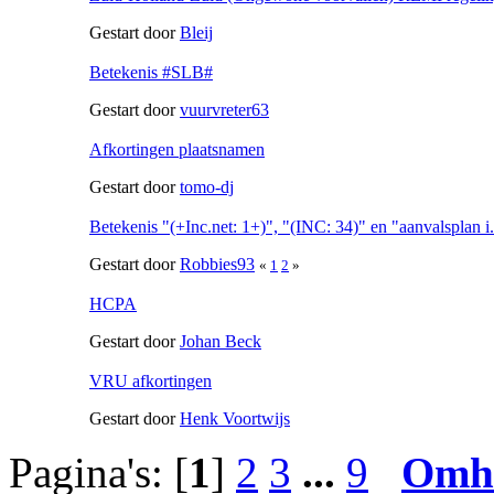
Gestart door
Bleij
Betekenis #SLB#
Gestart door
vuurvreter63
Afkortingen plaatsnamen
Gestart door
tomo-dj
Betekenis "(+Inc.net: 1+)", "(INC: 34)" en "aanvalsplan i
Gestart door
Robbies93
«
1
2
»
HCPA
Gestart door
Johan Beck
VRU afkortingen
Gestart door
Henk Voortwijs
Pagina's: [
1
]
2
3
...
9
Omh