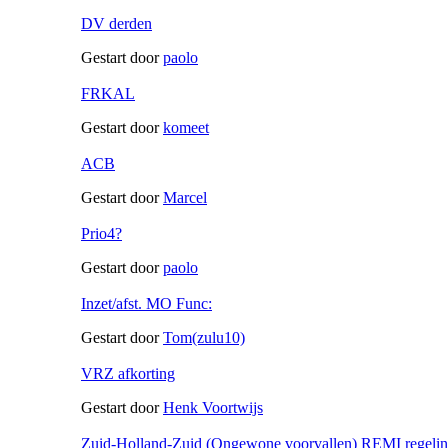
DV derden
Gestart door
paolo
FRKAL
Gestart door
komeet
ACB
Gestart door
Marcel
Prio4?
Gestart door
paolo
Inzet/afst. MO Func:
Gestart door
Tom(zulu10)
VRZ afkorting
Gestart door
Henk Voortwijs
Zuid-Holland-Zuid (Ongewone voorvallen) REMI regeli