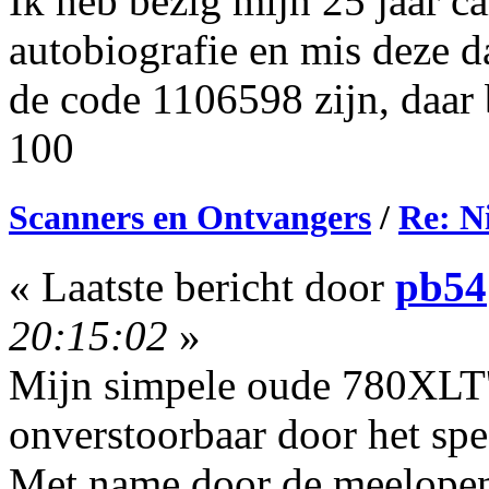
Ik heb bezig mijn 25 jaar ca
autobiografie en mis deze d
de code 1106598 zijn, daar 
100
Scanners en Ontvangers
/
Re: N
« Laatste bericht door
pb54
20:15:02
»
Mijn simpele oude 780XLT's
onverstoorbaar door het sp
Met name door de meelopend