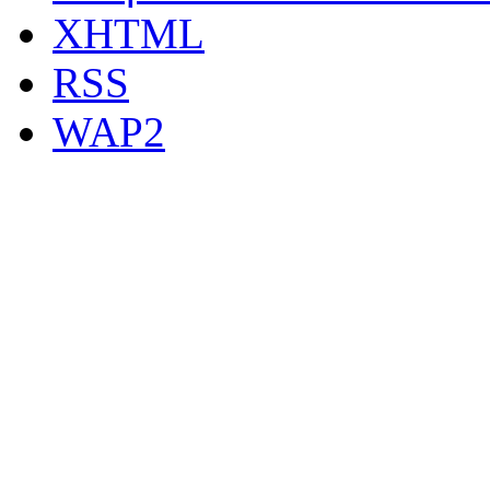
XHTML
RSS
WAP2