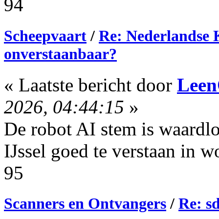
94
Scheepvaart
/
Re: Nederlandse 
onverstaanbaar?
« Laatste bericht door
Lee
2026, 04:44:15
»
De robot AI stem is waardl
IJssel goed te verstaan in w
95
Scanners en Ontvangers
/
Re: s