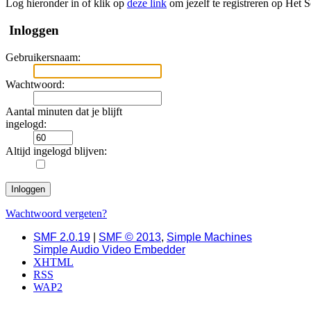
Log hieronder in of klik op
deze link
om jezelf te registreren op Het 
Inloggen
Gebruikersnaam:
Wachtwoord:
Aantal minuten dat je blijft
ingelogd:
Altijd ingelogd blijven:
Wachtwoord vergeten?
SMF 2.0.19
|
SMF © 2013
,
Simple Machines
Simple Audio Video Embedder
XHTML
RSS
WAP2