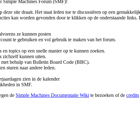
or Simple Machines Forum (SMF)!
p deze site draait. Het staat leden toe te discussiëren op een gemakkelij
ties kan worden gevonden door te klikken op de onderstaande links. De
alvorens ze kunnen posten
count te gebruiken en vol gebruik te maken van het forum.
s en topics op een snelle manier op te kunnen zoeken.
s zichzelf kunnen uiten.
 met behulp van Bulletin Board Code (BBC).
en sturen naar andere leden.
rjaardagen zien in de kalender
lijkheden in SMF.
wegen de
Simple Machines Documentatie Wiki
te bezoeken of de
credits