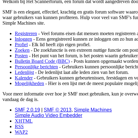
Welkom bij Het Scannerforum, een forum dat wordt aangedreven do
SMF is een elegant, effectief, krachtig en gratis forum software waaro
waar gebruikers van kunnen profiteren. Hulp voor veel van SMF's func
Simple Machines site.
Registreren
- Veel forums eisen dat mensen moeten registreren 
Inloggen
- Eens geregistreerd kunnen ze inloggen om zo hun ac
Profiel
- Elk lid heeft zijn eigen profiel.
Zoeken
- De zoekfunctie is een extreem nuttige functie om post
Posten
- Het punt van het forum, is het posten waarin gebruiker
Bulletin Board Code (BBC)
- Posts kunnen opgemaakt worden
Persoonlijke berichten
- Gebruikers kunnen persoonlijke bericht
Ledenlijst
- De ledenlijst laat alle leden zien van het forum.
Kalender
- Gebruikers kunnen gebeurtenissen, feestdagen en ve
Mogelijkheden
- Hier is een lijst met de meest populaire moge
Voor meer informatie over hoe je SMF moet gebruiken, kun je over
vandaag de dag is.
SMF 2.0.19
|
SMF © 2013
,
Simple Machines
Simple Audio Video Embedder
XHTML
RSS
WAP2