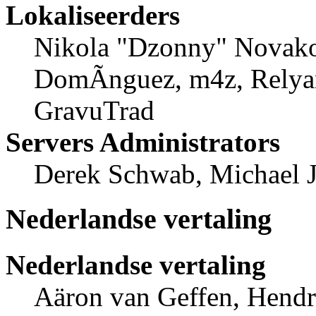
Lokaliseerders
Nikola "Dzonny" Novako
DomÃ­nguez, m4z, Relyan
GravuTrad
Servers Administrators
Derek Schwab, Michael 
Nederlandse vertaling
Nederlandse vertaling
Aäron van Geffen, Hendri