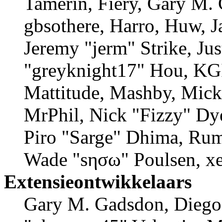
Tamerin, Fiery, Gary M.
gbsothere, Harro, Huw, 
Jeremy "jerm" Strike, J
"greyknight17" Hou, KGII
Mattitude, Mashby, Mick 
MrPhil, Nick "Fizzy" Dye
Piro "Sarge" Dhima, Rum
Wade "sησω" Poulsen, xe
Extensieontwikkelaars
Gary M. Gadsdon, Diego