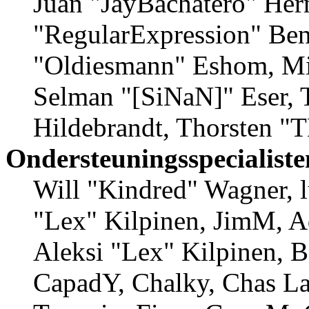
Juan "JayBachatero" Her
"RegularExpression" Ben
"Oldiesmann" Eshom, Mic
Selman "[SiNaN]" Eser, 
Hildebrandt, Thorsten "T
Ondersteuningsspecialiste
Will "Kindred" Wagner, lu
"Lex" Kilpinen, JimM, A
Aleksi "Lex" Kilpinen, B
CapadY, Chalky, Chas La