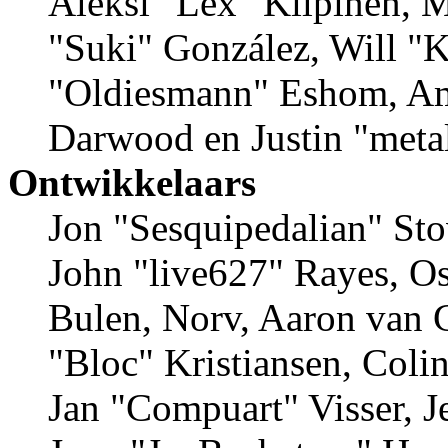
Aleksi "Lex" Kilpinen, Mi
"Suki" González, Will "
"Oldiesmann" Eshom, Am
Darwood en Justin "meta
Ontwikkelaars
Jon "Sesquipedalian" Sto
John "live627" Rayes, 
Bulen, Norv, Aaron van G
"Bloc" Kristiansen, Coli
Jan "Compuart" Visser, 