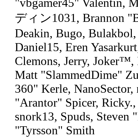
"vbgamer45" Valentin, M
ディン1031, Brannon "B" 
Deakin, Bugo, Bulakbol,
Daniel15, Eren Yasarkur
Clemons, Jerry, Joker™, 
Matt "SlammedDime" Zu
360" Kerle, NanoSector, 
"Arantor" Spicer, Ricky
snork13, Spuds, Steven 
"Tyrsson" Smith