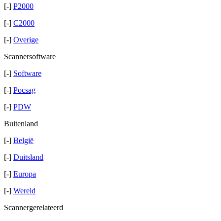
[-]
P2000
[-]
C2000
[-]
Overige
Scannersoftware
[-]
Software
[-]
Pocsag
[-]
PDW
Buitenland
[-]
België
[-]
Duitsland
[-]
Europa
[-]
Wereld
Scannergerelateerd