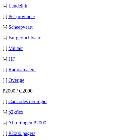
[-]
Landelijk
[-]
Per provincie
[-]
Scheepvaart
[-]
Burgerluchtvaart
[-]
Militair
[-]
HF
[-]
Radioamateur
[-]
Overige
P2000 / C2000
[-]
Capcodes per regio
[-]
p2kflex
[-]
Afkortingen P2000
[-]
P2000 pagers