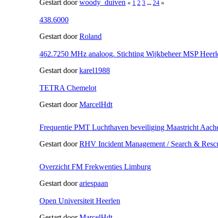
Gestart door
woody_duiven
«
1
2
3
...
24
»
438.6000
Gestart door
Roland
462.7250 MHz analoog. Stichting Wijkbeheer MSP Heerle
Gestart door
karel1988
TETRA Chemelot
Gestart door
MarcelHdt
Frequentie PMT Luchthaven beveiliging Maastricht Aache
Gestart door
RHV Incident Management / Search & Resc
Overzicht FM Frekwenties Limburg
Gestart door
ariespaan
Open Universiteit Heerlen
Gestart door
MarcelHdt