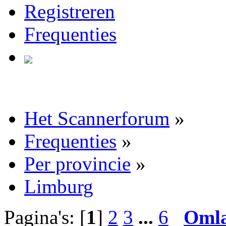
Registreren
Frequenties
Het Scannerforum
»
Frequenties
»
Per provincie
»
Limburg
Pagina's: [
1
]
2
3
...
6
Oml