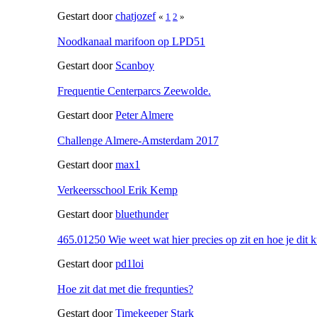
Gestart door
chatjozef
«
1
2
»
Noodkanaal marifoon op LPD51
Gestart door
Scanboy
Frequentie Centerparcs Zeewolde.
Gestart door
Peter Almere
Challenge Almere-Amsterdam 2017
Gestart door
max1
Verkeersschool Erik Kemp
Gestart door
bluethunder
465.01250 Wie weet wat hier precies op zit en hoe je dit 
Gestart door
pd1loi
Hoe zit dat met die frequnties?
Gestart door
Timekeeper Stark