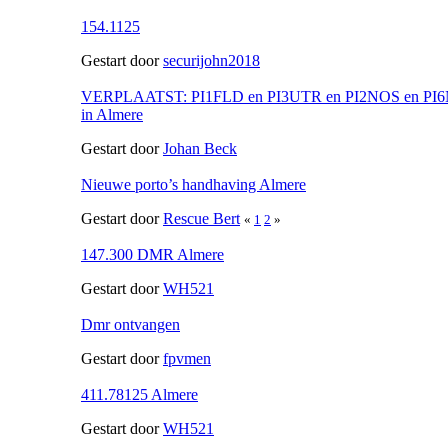
154.1125
Gestart door
securijohn2018
VERPLAATST: PI1FLD en PI3UTR en PI2NOS en PI6N
in Almere
Gestart door
Johan Beck
Nieuwe porto’s handhaving Almere
Gestart door
Rescue Bert
«
1
2
»
147.300 DMR Almere
Gestart door
WH521
Dmr ontvangen
Gestart door
fpvmen
411.78125 Almere
Gestart door
WH521