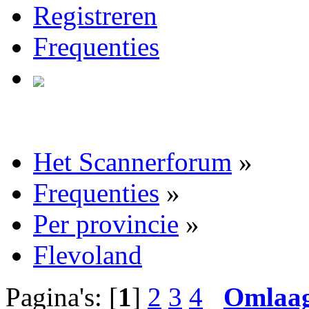
Registreren
Frequenties
Het Scannerforum
»
Frequenties
»
Per provincie
»
Flevoland
Pagina's: [
1
]
2
3
4
Omlaa