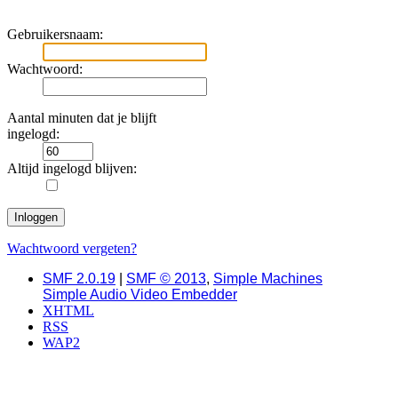
Gebruikersnaam:
Wachtwoord:
Aantal minuten dat je blijft
ingelogd:
Altijd ingelogd blijven:
Wachtwoord vergeten?
SMF 2.0.19
|
SMF © 2013
,
Simple Machines
Simple Audio Video Embedder
XHTML
RSS
WAP2