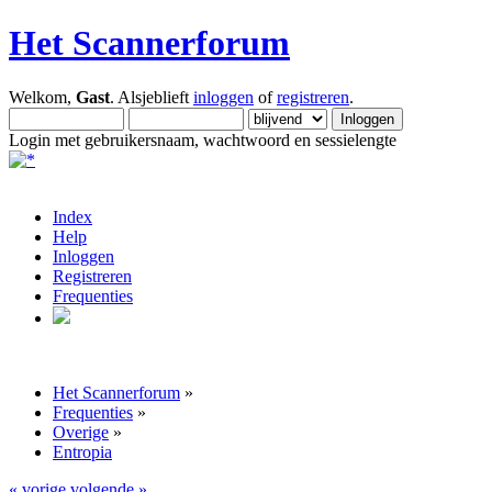
Het Scannerforum
Welkom,
Gast
. Alsjeblieft
inloggen
of
registreren
.
Login met gebruikersnaam, wachtwoord en sessielengte
Index
Help
Inloggen
Registreren
Frequenties
Het Scannerforum
»
Frequenties
»
Overige
»
Entropia
« vorige
volgende »