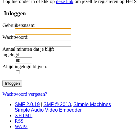
Log hieronder in of klik op
deze link
om jezelf te registreren op Het 
Inloggen
Gebruikersnaam:
Wachtwoord:
Aantal minuten dat je blijft
ingelogd:
Altijd ingelogd blijven:
Wachtwoord vergeten?
SMF 2.0.19
|
SMF © 2013
,
Simple Machines
Simple Audio Video Embedder
XHTML
RSS
WAP2