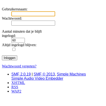
Gebruikersnaam:
Wachtwoord:
Aantal minuten dat je blijft
ingelogd:
Altijd ingelogd blijven:
Wachtwoord vergeten?
SMF 2.0.19
|
SMF © 2013
,
Simple Machines
Simple Audio Video Embedder
XHTML
RSS
WAP2