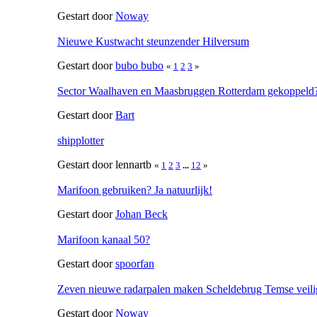
Gestart door
Noway
Nieuwe Kustwacht steunzender Hilversum
Gestart door
bubo bubo
«
1
2
3
»
Sector Waalhaven en Maasbruggen Rotterdam gekoppeld
Gestart door
Bart
shipplotter
Gestart door lennartb
«
1
2
3
...
12
»
Marifoon gebruiken? Ja natuurlijk!
Gestart door
Johan Beck
Marifoon kanaal 50?
Gestart door
spoorfan
Zeven nieuwe radarpalen maken Scheldebrug Temse veilig
Gestart door
Noway