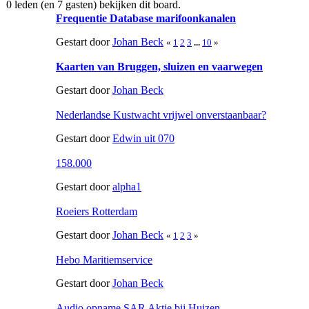
0 leden (en 7 gasten) bekijken dit board.
Frequentie Database marifoonkanalen
Gestart door
Johan Beck
«
1
2
3
...
10
»
Kaarten van Bruggen, sluizen en vaarwegen
Gestart door
Johan Beck
Nederlandse Kustwacht vrijwel onverstaanbaar?
Gestart door
Edwin uit 070
158.000
Gestart door
alpha1
Roeiers Rotterdam
Gestart door
Johan Beck
«
1
2
3
»
Hebo Maritiemservice
Gestart door
Johan Beck
Audio opname SAR Aktie bij Huizen