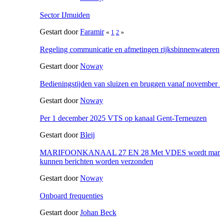
Sector IJmuiden
Gestart door
Faramir
«
1
2
»
Regeling communicatie en afmetingen rijksbinnenwateren
Gestart door
Noway
Bedieningstijden van sluizen en bruggen vanaf november
Gestart door
Noway
Per 1 december 2025 VTS op kanaal Gent-Terneuzen
Gestart door
Bleij
MARIFOONKANAAL 27 EN 28 Met VDES wordt marifon
kunnen berichten worden verzonden
Gestart door
Noway
Onboard frequenties
Gestart door
Johan Beck