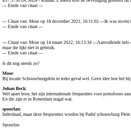
457.5750 DCS624 - Kanaal 3, alleen kort de beveiliging gehoord na 
--- Einde van citaat ---
--- Citaat van: Mose op 18 december 2021, 16:11:02 ---Ik was recen
--- Einde van citaat ---
--- Citaat van: Mose op 14 maart 2022, 16:13:34 ---Aanvullende i
maar die lijkt niet in gebruik.
--- Einde van citaat ---
Is dit nog steeds zo?
Mose
:
Bij locatie Schouwburgplein in ieder geval wel. Geen idee hoe het bij 
Johan Beck
:
Wel apart hoor, het zijn internationale frequenties voor portofoons a
En die zijn er in Rotterdam nogal wat.
spoorfan
:
Inderdaad, maar deze frequenties worden bij Pathé schouwburg Plein a
Spoorfan