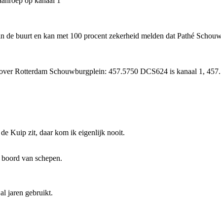
aanroep op kanaal 1
t in de buurt en kan met 100 procent zekerheid melden dat Pathé Schou
nfo over Rotterdam Schouwburgplein: 457.5750 DCS624 is kanaal 1, 45
de Kuip zit, daar kom ik eigenlijk nooit.
an boord van schepen.
l jaren gebruikt.