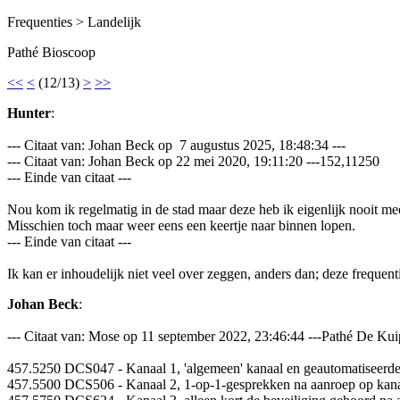
Frequenties > Landelijk
Pathé Bioscoop
<<
<
(12/13)
>
>>
Hunter
:
--- Citaat van: Johan Beck op 7 augustus 2025, 18:48:34 ---
--- Citaat van: Johan Beck op 22 mei 2020, 19:11:20 ---152,1125
--- Einde van citaat ---
Nou kom ik regelmatig in de stad maar deze heb ik eigenlijk nooit me
Misschien toch maar weer eens een keertje naar binnen lopen.
--- Einde van citaat ---
Ik kan er inhoudelijk niet veel over zeggen, anders dan; deze frequentie
Johan Beck
:
--- Citaat van: Mose op 11 september 2022, 23:46:44 ---Pathé De Ku
457.5250 DCS047 - Kanaal 1, 'algemeen' kanaal en geautomatiseerde 
457.5500 DCS506 - Kanaal 2, 1-op-1-gesprekken na aanroep op kana