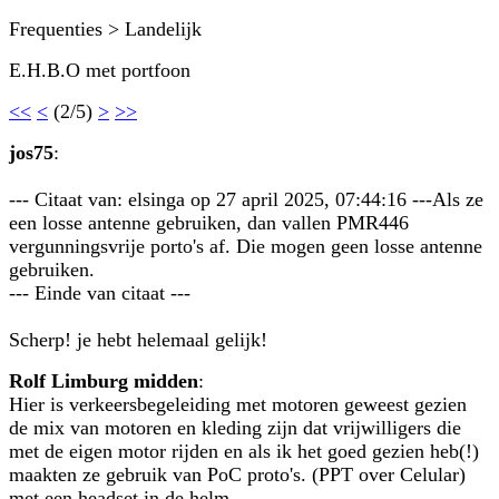
Frequenties > Landelijk
E.H.B.O met portfoon
<<
<
(2/5)
>
>>
jos75
:
--- Citaat van: elsinga op 27 april 2025, 07:44:16 ---Als ze
een losse antenne gebruiken, dan vallen PMR446
vergunningsvrije porto's af. Die mogen geen losse antenne
gebruiken.
--- Einde van citaat ---
Scherp! je hebt helemaal gelijk!
Rolf Limburg midden
:
Hier is verkeersbegeleiding met motoren geweest gezien
de mix van motoren en kleding zijn dat vrijwilligers die
met de eigen motor rijden en als ik het goed gezien heb(!)
maakten ze gebruik van PoC proto's. (PPT over Celular)
met een headset in de helm.