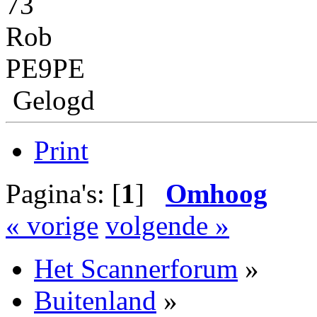
73
Rob
PE9PE
Gelogd
Print
Pagina's: [
1
]
Omhoog
« vorige
volgende »
Het Scannerforum
»
Buitenland
»