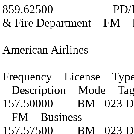
859.62500 PD/EMS/F
& Fire Department FM M
American Airlines
Frequency License Typ
Description Mode Ta
157.50000 BM 023 DPL 
FM Business
157.57500 BM 023 DPL