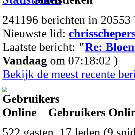
241196 berichten in 20553 
Nieuwste lid:
chrisscheper
Laatste bericht:
"
Re: Bloem
Vandaag
om 07:18:02 )
Bekijk de meest recente ber
Gebruikers Onli
522 gasten, 17 leden (9 spi