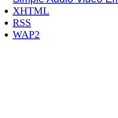
XHTML
RSS
WAP2