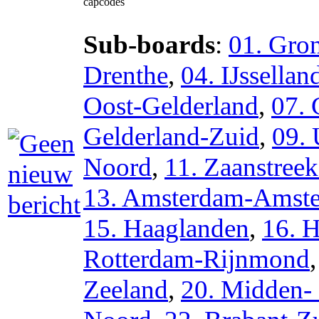
capcodes
Sub-boards
:
01. Gro
Drenthe
,
04. IJssellan
Oost-Gelderland
,
07. 
Gelderland-Zuid
,
09. 
Noord
,
11. Zaanstree
13. Amsterdam-Amste
15. Haaglanden
,
16. 
Rotterdam-Rijnmond
Zeeland
,
20. Midden-