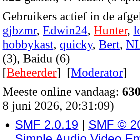
Gebruikers actief in de afg
gjbzmr
,
Edwin24
,
Hunter
,
l
hobbykast
,
quicky
,
Bert
,
NL
(3), Baidu (6)
[
Beheerder
] [
Moderator
]
Meeste online vandaag:
63
8 juni 2026, 20:31:09)
SMF 2.0.19
|
SMF © 2
Simple Audio Video E