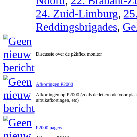
Noord
,
22. Brabant-Z
24. Zuid-Limburg
,
25
Reddingsbrigades
,
Ge
Discussie over de p2kflex monitor
Afkortingen P2000
Afkortingen op P2000 (zoals de lettercode voor pla
uitrukafkortingen, etc)
P2000 pagers