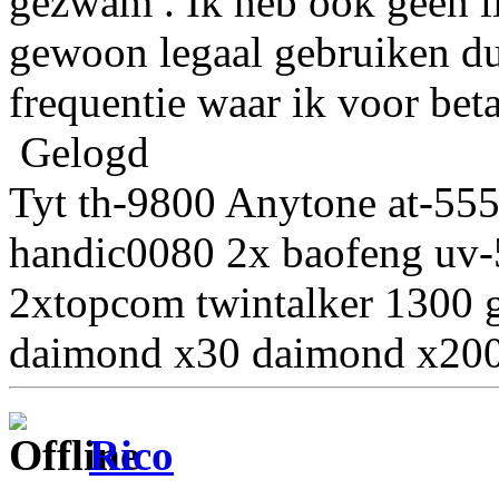
gezwam . Ik heb ook geen l
gewoon legaal gebruiken dus
frequentie waar ik voor betaa
Gelogd
Tyt th-9800 Anytone at-55
handic0080 2x baofeng uv-
2xtopcom twintalker 1300 
daimond x30 daimond x200
Rico