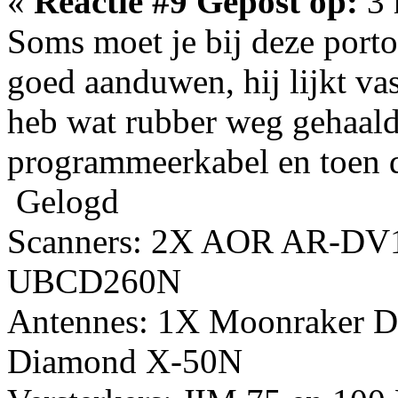
«
Reactie #9 Gepost op:
3 
Soms moet je bij deze porto'
goed aanduwen, hij lijkt vast
heb wat rubber weg gehaald 
programmeerkabel en toen d
Gelogd
Scanners: 2X AOR AR-DV
UBCD260N
Antennes: 1X Moonraker D
Diamond X-50N