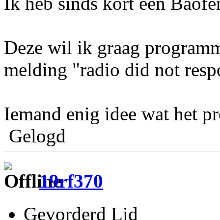
Ik heb sinds kort een Baof
Deze wil ik graag programm
melding "radio did not resp
Iemand enig idee wat het pr
Gelogd
19rf370
Gevorderd Lid