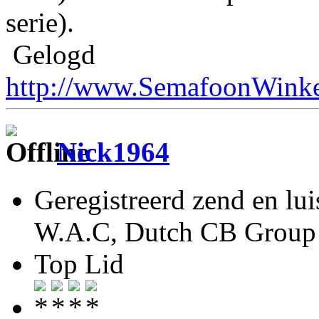
serie).
Gelogd
http://www.SemafoonWinke
Nick1964
Geregistreerd zend en lu
W.A.C, Dutch CB Group 
Top Lid