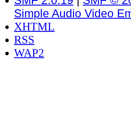
SMF 2.0.19
|
SMF © 2
Simple Audio Video E
XHTML
RSS
WAP2