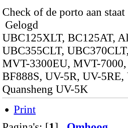
Check of de porto aan staat
Gelogd
UBC125XLT, BC125AT, Al
UBC355CLT, UBC370CLT, 
MVT-3300EU, MVT-7000, 
BF888S, UV-5R, UV-5RE,
Quansheng UV-5K
Print
Pagina's: [
1
]
Omhoog