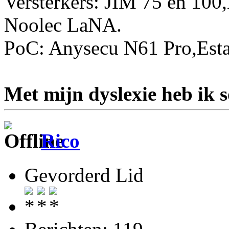
Versterkers: JIM 75 en 10
Noolec LaNA.
PoC: Anysecu N61 Pro,Esta
Met mijn dyslexie heb ik 
Rico
Gevorderd Lid