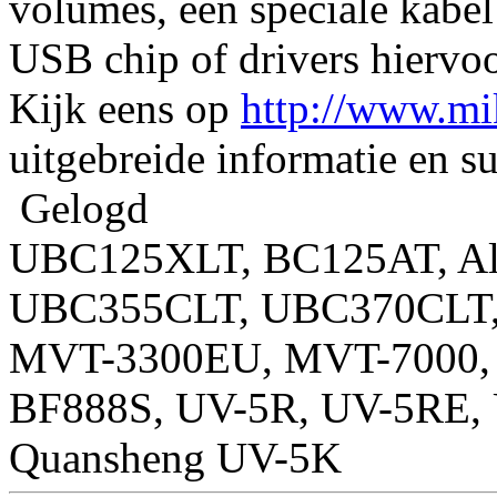
volumes, een speciale kabel
USB chip of drivers hiervoo
Kijk eens op
http://www.mi
uitgebreide informatie en su
Gelogd
UBC125XLT, BC125AT, Al
UBC355CLT, UBC370CLT, 
MVT-3300EU, MVT-7000, 
BF888S, UV-5R, UV-5RE,
Quansheng UV-5K