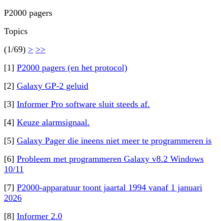
P2000 pagers
Topics
(1/69)
>
>>
[1]
P2000 pagers (en het protocol)
[2]
Galaxy GP-2 geluid
[3]
Informer Pro software sluit steeds af.
[4]
Keuze alarmsignaal.
[5]
Galaxy Pager die ineens niet meer te programmeren is
[6]
Probleem met programmeren Galaxy v8.2 Windows
10/11
[7]
P2000-apparatuur toont jaartal 1994 vanaf 1 januari
2026
[8]
Informer 2.0