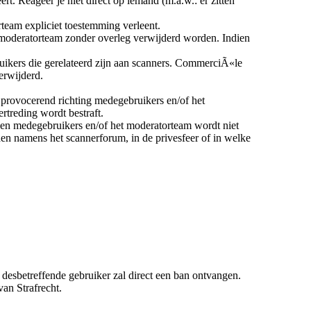
t. Reageer je niet direct op iemand (m.a.w.: er zitten
rteam expliciet toestemming verleent.
et moderatorteam zonder overleg verwijderd worden. Indien
uikers die gerelateerd zijn aan scanners. CommerciÃ«le
erwijderd.
 provocerend richting medegebruikers en/of het
treding wordt bestraft.
egen medegebruikers en/of het moderatorteam wordt niet
den namens het scannerforum, in de privesfeer of in welke
desbetreffende gebruiker zal direct een ban ontvangen.
an Strafrecht.