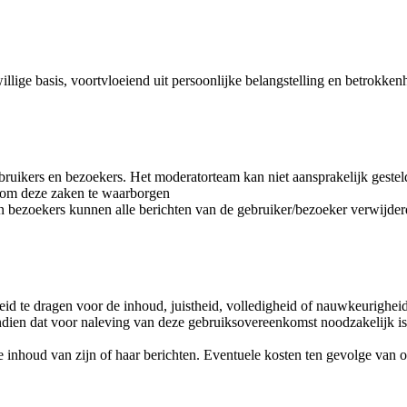
llige basis, voortvloeiend uit persoonlijke belangstelling en betrokken
bruikers en bezoekers. Het moderatorteam kan niet aansprakelijk gestel
n om deze zaken te waarborgen
n bezoekers kunnen alle berichten van de gebruiker/bezoeker verwijde
id te dragen voor de inhoud, juistheid, volledigheid of nauwkeurighei
 indien dat voor naleving van deze gebruiksovereenkomst noodzakelijk is
 de inhoud van zijn of haar berichten. Eventuele kosten ten gevolge van