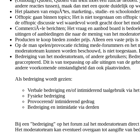
(Onnodig) Quoten; Quoten van tekst moet een functie hebben: je 
andere reacties tussen), maak dan met een quote duidelijk op wel
Het plaatsen van enquÃªtes, marketing-, studie- en schoolonderz
Offtopic gaan binnen topics; Het is niet toegestaan om offtopi
de offtopic discussie wel waardevol wordt geacht door het mode
CommerciÃ«le berichten; Het vraag en aanbod board is bedoeld 
uitingen of aanbiedingen die naar de mening van het moderator
Producten te koop bieden zonder prijs. Alleen een vaste prijs is
Op de man spelen/provocatie richting mede-forummers en het mo
moderatorteam kunnen worden beschouwd, is niet toegestaan. He
Bedreiging van het moderatorteam, of andere gebruikers; Bedrei
geaccepteerd. Dit is van toepassing op alle uitingen van de ge
andere voorkomende omstandigheid dan ook plaatsvinden.
Als bedreiging wordt gezien:
Verbale bedreiging en/of intimiderend taalgebruik via het
Fysieke bedreiging
Provocerend/ intimiderend gedrag
Bedreiging en intimidatie via derden
Bij een "bedreiging" op het forum zal het moderatorteam direc
Het moderatorteam kan eventueel overgaan tot aangifte van bed