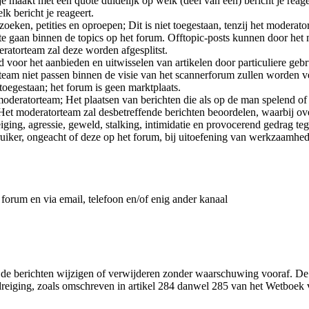
maakt met een quote duidelijk op welk (deel van een) bericht je reageer
k bericht je reageert.
oeken, petities en oproepen; Dit is niet toegestaan, tenzij het moderato
c te gaan binnen de topics op het forum. Offtopic-posts kunnen door h
ratorteam zal deze worden afgesplitst.
voor het aanbieden en uitwisselen van artikelen door particuliere gebr
team niet passen binnen de visie van het scannerforum zullen worden v
 toegestaan; het forum is geen marktplaats.
deratorteam; Het plaatsen van berichten die als op de man spelend of
t moderatorteam zal desbetreffende berichten beoordelen, waarbij over
ging, agressie, geweld, stalking, intimidatie en provocerend gedrag t
bruiker, ongeacht of deze op het forum, bij uitoefening van werkzaamhe
 forum en via email, telefoon en/of enig ander kanaal
t de berichten wijzigen of verwijderen zonder waarschuwing vooraf. De 
reiging, zoals omschreven in artikel 284 danwel 285 van het Wetboek v