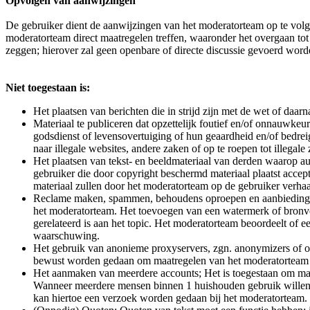
Opvolgen van aanwijzingen
De gebruiker dient de aanwijzingen van het moderatorteam op te volge
moderatorteam direct maatregelen treffen, waaronder het overgaan to
zeggen; hierover zal geen openbare of directe discussie gevoerd word
Niet toegestaan is:
Het plaatsen van berichten die in strijd zijn met de wet of daarn
Materiaal te publiceren dat opzettelijk foutief en/of onnauwkeu
godsdienst of levensovertuiging of hun geaardheid en/of bedrei
naar illegale websites, andere zaken of op te roepen tot illegal
Het plaatsen van tekst- en beeldmateriaal van derden waarop au
gebruiker die door copyright beschermd materiaal plaatst accep
materiaal zullen door het moderatorteam op de gebruiker verha
Reclame maken, spammen, behoudens oproepen en aanbiedingen (
het moderatorteam. Het toevoegen van een watermerk of bronve
gerelateerd is aan het topic. Het moderatorteam beoordeelt of 
waarschuwing.
Het gebruik van anonieme proxyservers, zgn. anonymizers of op
bewust worden gedaan om maatregelen van het moderatorteam te
Het aanmaken van meerdere accounts; Het is toegestaan om maxi
Wanneer meerdere mensen binnen 1 huishouden gebruik willen m
kan hiertoe een verzoek worden gedaan bij het moderatorteam. O