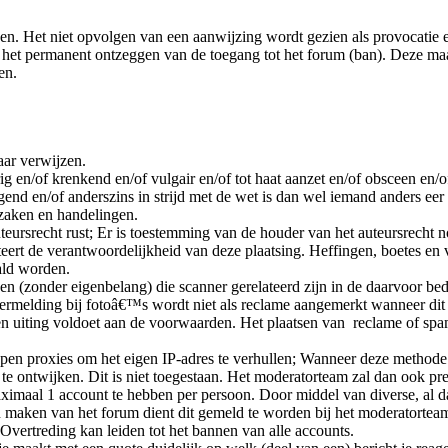
n. Het niet opvolgen van een aanwijzing wordt gezien als provocatie e
t het permanent ontzeggen van de toegang tot het forum (ban). Deze ma
en.
aar verwijzen.
rig en/of krenkend en/of vulgair en/of tot haat aanzet en/of obsceen en
gend en/of anderszins in strijd met de wet is dan wel iemand anders eer
e zaken en handelingen.
teursrecht rust; Er is toestemming van de houder van het auteursrecht 
teert de verantwoordelijkheid van deze plaatsing. Heffingen, boetes en
ald worden.
zonder eigenbelang) die scanner gerelateerd zijn in de daarvoor bedo
rmelding bij fotoâ€™s wordt niet als reclame aangemerkt wanneer dit 
een uiting voldoet aan de voorwaarden. Het plaatsen van reclame of sp
en proxies om het eigen IP-adres te verhullen; Wanneer deze methode w
 ontwijken. Dit is niet toegestaan. Het moderatorteam zal dan ook pre
maal 1 account te hebben per persoon. Door middel van diverse, al dan
aken van het forum dient dit gemeld te worden bij het moderatorteam
vertreding kan leiden tot het bannen van alle accounts.