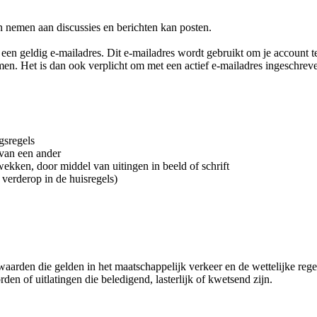
kan nemen aan discussies en berichten kan posten.
an een geldig e-mailadres. Dit e-mailadres wordt gebruikt om je account
n. Het is dan ook verplicht om met een actief e-mailadres ingeschreven t
gsregels
 van een ander
e wekken, door middel van uitingen in beeld of schrift
verderop in de huisregels)
arden die gelden in het maatschappelijk verkeer en de wettelijke regel
den of uitlatingen die beledigend, lasterlijk of kwetsend zijn.