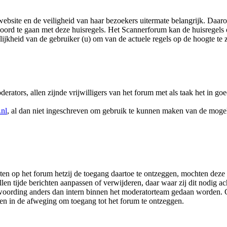
ebsite en de veiligheid van haar bezoekers uitermate belangrijk. Daaro
koord te gaan met deze huisregels. Het Scannerforum kan de huisregels
jkheid van de gebruiker (u) om van de actuele regels op de hoogte te z
ators, allen zijnde vrijwilligers van het forum met als taak het in goe
nl
, al dan niet ingeschreven om gebruik te kunnen maken van de mogel
ten op het forum hetzij de toegang daartoe te ontzeggen, mochten deze
len tijde berichten aanpassen of verwijderen, daar waar zij dit nodig 
twoording anders dan intern binnen het moderatorteam gedaan worden.
n in de afweging om toegang tot het forum te ontzeggen.