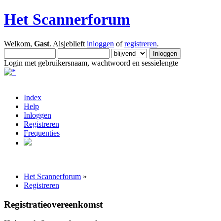
Het Scannerforum
Welkom,
Gast
. Alsjeblieft
inloggen
of
registreren
.
Login met gebruikersnaam, wachtwoord en sessielengte
Index
Help
Inloggen
Registreren
Frequenties
Het Scannerforum
»
Registreren
Registratieovereenkomst