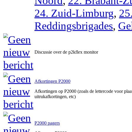
Noord
,
22. Brabant-Z
24. Zuid-Limburg
,
25
Reddingsbrigades
,
Ge
Discussie over de p2kflex monitor
Afkortingen P2000
Afkortingen op P2000 (zoals de lettercode voor pla
uitrukafkortingen, etc)
P2000 pagers