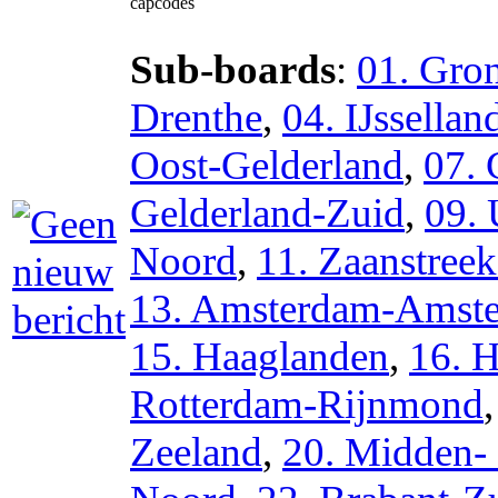
capcodes
Sub-boards
:
01. Gro
Drenthe
,
04. IJssellan
Oost-Gelderland
,
07. 
Gelderland-Zuid
,
09. 
Noord
,
11. Zaanstree
13. Amsterdam-Amste
15. Haaglanden
,
16. 
Rotterdam-Rijnmond
Zeeland
,
20. Midden-