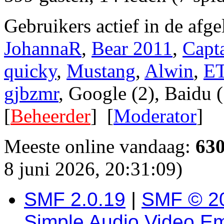
Gebruikers actief in de afg
JohannaR
,
Bear 2011
,
Capt
quicky
,
Mustang
,
Alwin
,
E
gjbzmr
, Google (2), Baidu (
[
Beheerder
] [
Moderator
]
Meeste online vandaag:
63
8 juni 2026, 20:31:09)
SMF 2.0.19
|
SMF © 2
Simple Audio Video E