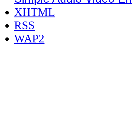
XHTML
RSS
WAP2