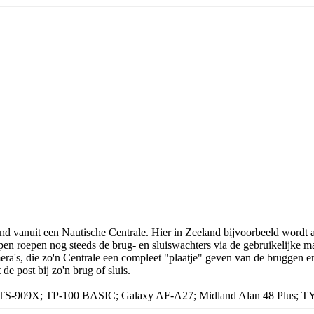
d vanuit een Nautische Centrale. Hier in Zeeland bijvoorbeeld wordt 
n roepen nog steeds de brug- en sluiswachters via de gebruikelijke 
era's, die zo'n Centrale een compleet "plaatje" geven van de bruggen 
e post bij zo'n brug of sluis.
09X; TP-100 BASIC; Galaxy AF-A27; Midland Alan 48 Plus; T