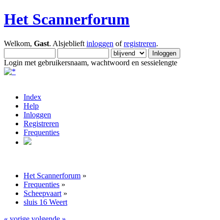
Het Scannerforum
Welkom,
Gast
. Alsjeblieft
inloggen
of
registreren
.
Login met gebruikersnaam, wachtwoord en sessielengte
Index
Help
Inloggen
Registreren
Frequenties
Het Scannerforum
»
Frequenties
»
Scheepvaart
»
sluis 16 Weert
« vorige
volgende »