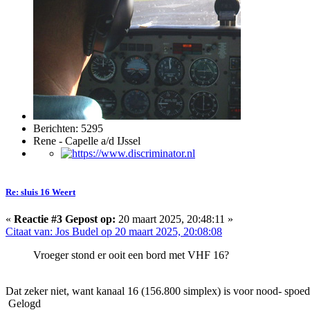
Berichten: 5295
Rene - Capelle a/d IJssel
Re: sluis 16 Weert
«
Reactie #3 Gepost op:
20 maart 2025, 20:48:11 »
Citaat van: Jos Budel op 20 maart 2025, 20:08:08
Vroeger stond er ooit een bord met VHF 16?
Dat zeker niet, want kanaal 16 (156.800 simplex) is voor nood- spoed-
Gelogd