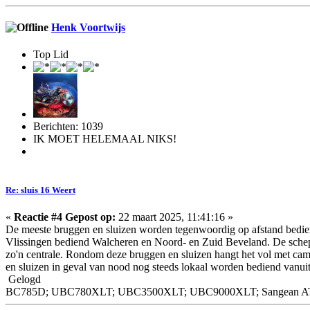
Henk Voortwijs
Top Lid
Berichten: 1039
IK MOET HELEMAAL NIKS!
Re: sluis 16 Weert
«
Reactie #4 Gepost op:
22 maart 2025, 11:41:16 »
De meeste bruggen en sluizen worden tegenwoordig op afstand bedien
Vlissingen bediend Walcheren en Noord- en Zuid Beveland. De schepe
zo'n centrale. Rondom deze bruggen en sluizen hangt het vol met cam
en sluizen in geval van nood nog steeds lokaal worden bediend vanuit d
Gelogd
BC785D; UBC780XLT; UBC3500XLT; UBC9000XLT; Sangean ATS-9