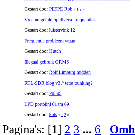
Gestart door
PE9PE Rob
«
1
2
»
Vreemd geluid op diverse frequenties
Gestart door
luistervink 12
Frequentie probleem vraag
Gestart door
Hutch
Illegaal gebruik GRMS
Gestart door
Rolf Limburg midden
RTL-SDR blog v3 // tetra trunking?
Gestart door
Pullu5
LPD portoknl 01 tm 69
Gestart door
kuls
«
1
2
»
Pagina's: [
1
]
2
3
...
6
Omh