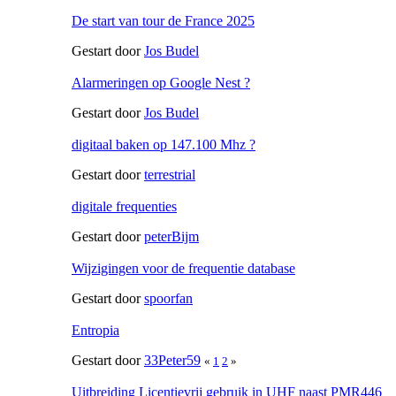
De start van tour de France 2025
Gestart door
Jos Budel
Alarmeringen op Google Nest ?
Gestart door
Jos Budel
digitaal baken op 147.100 Mhz ?
Gestart door
terrestrial
digitale frequenties
Gestart door
peterBijm
Wijzigingen voor de frequentie database
Gestart door
spoorfan
Entropia
Gestart door
33Peter59
«
1
2
»
Uitbreiding Licentievrij gebruik in UHF naast PMR446