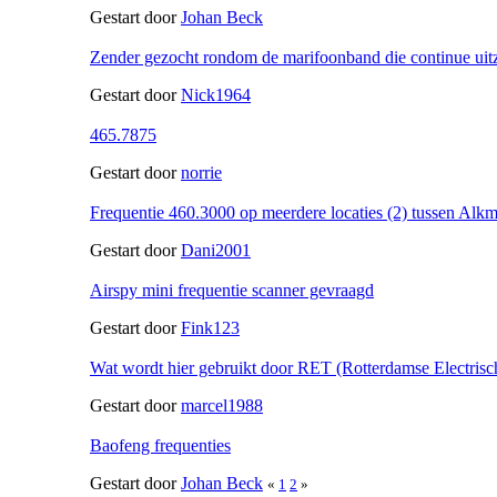
Gestart door
Johan Beck
Zender gezocht rondom de marifoonband die continue uit
Gestart door
Nick1964
465.7875
Gestart door
norrie
Frequentie 460.3000 op meerdere locaties (2) tussen Alk
Gestart door
Dani2001
Airspy mini frequentie scanner gevraagd
Gestart door
Fink123
Wat wordt hier gebruikt door RET (Rotterdamse Electris
Gestart door
marcel1988
Baofeng frequenties
Gestart door
Johan Beck
«
1
2
»