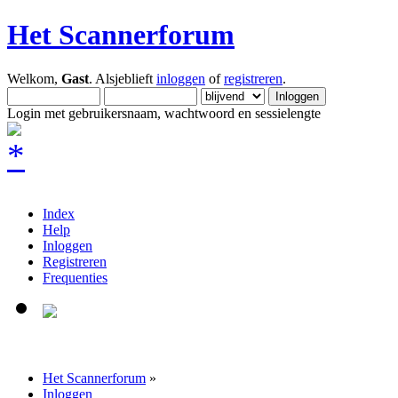
Het Scannerforum
Welkom,
Gast
. Alsjeblieft
inloggen
of
registreren
.
Login met gebruikersnaam, wachtwoord en sessielengte
Index
Help
Inloggen
Registreren
Frequenties
Het Scannerforum
»
Inloggen