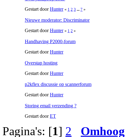
Gestart door
Hunter
«
1
2
3
...
7
»
Nieuwe moderator: Discriminator
Gestart door
Hunter
«
1
2
»
Handhaving P2000-forum
Gestart door
Hunter
Overstap hosting
Gestart door
Hunter
p2kflex discussie op scannerforum
Gestart door
Hunter
Storing email verzending ?
Gestart door
ET
Pagina's: [
1
]
2
Omhoog