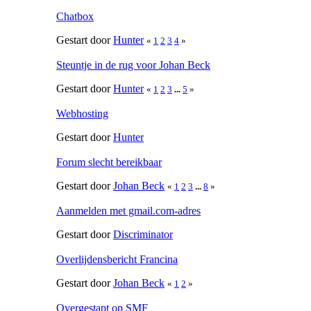
Chatbox
Gestart door
Hunter
«
1
2
3
4
»
Steuntje in de rug voor Johan Beck
Gestart door
Hunter
«
1
2
3
...
5
»
Webhosting
Gestart door
Hunter
Forum slecht bereikbaar
Gestart door
Johan Beck
«
1
2
3
...
8
»
Aanmelden met gmail.com-adres
Gestart door
Discriminator
Overlijdensbericht Francina
Gestart door
Johan Beck
«
1
2
»
Overgestapt op SMF