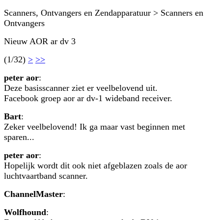
Scanners, Ontvangers en Zendapparatuur > Scanners en
Ontvangers
Nieuw AOR ar dv 3
(1/32)
>
>>
peter aor
:
Deze basisscanner ziet er veelbelovend uit.
Facebook groep aor ar dv-1 wideband receiver.
Bart
:
Zeker veelbelovend! Ik ga maar vast beginnen met
sparen...
peter aor
:
Hopelijk wordt dit ook niet afgeblazen zoals de aor
luchtvaartband scanner.
ChannelMaster
:
Wolfhound
: