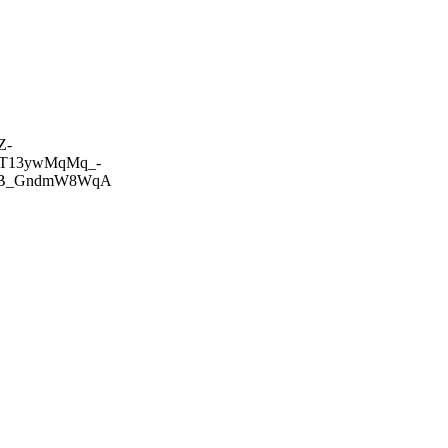
Z-
BT13ywMqMq_-
AkB_GndmW8WqA