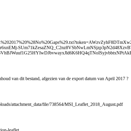
PRIL%202017%20%28No%20Gaps%29.txt?token=AWzvZyhF8DTmXw
9r6xnEMj-SUm71kZesaZNQ_C2nz8VSbNwLmNSjzp3pN2d48Xzv
3VhBJWuuf1G25HYIwDJbvwayxJld6K6HQ4qTNoISyjvbbtxNPt
inhoud van dit bestand, afgezien van de export datum van April 2017 ?
/uploads/attachment_data/file/738564/MSI_Leaflet_2018_August.pdf
ion-leaflet