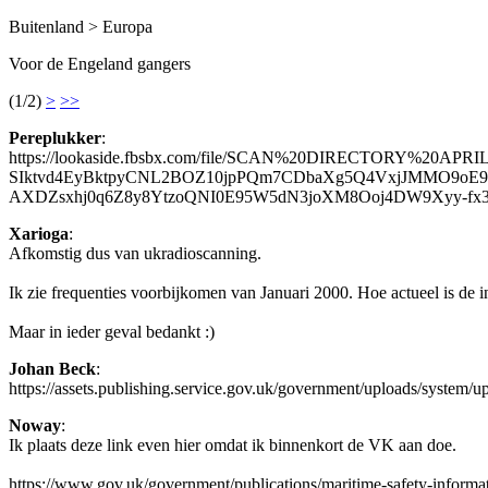
Buitenland > Europa
Voor de Engeland gangers
(1/2)
>
>>
Pereplukker
:
https://lookaside.fbsbx.com/file/SCAN%20DIRECTORY%20A
SIktvd4EyBktpyCNL2BOZ10jpPQm7CDbaXg5Q4VxjJMMO9oE
AXDZsxhj0q6Z8y8YtzoQNI0E95W5dN3joXM8Ooj4DW9Xyy-fx
Xarioga
:
Afkomstig dus van ukradioscanning.
Ik zie frequenties voorbijkomen van Januari 2000. Hoe actueel is de 
Maar in ieder geval bedankt :)
Johan Beck
:
https://assets.publishing.service.gov.uk/government/uploads/system
Noway
:
Ik plaats deze link even hier omdat ik binnenkort de VK aan doe.
https://www.gov.uk/government/publications/maritime-safety-informat