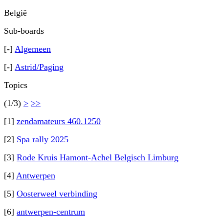
België
Sub-boards
[-]
Algemeen
[-]
Astrid/Paging
Topics
(1/3)
>
>>
[1]
zendamateurs 460.1250
[2]
Spa rally 2025
[3]
Rode Kruis Hamont-Achel Belgisch Limburg
[4]
Antwerpen
[5]
Oosterweel verbinding
[6]
antwerpen-centrum