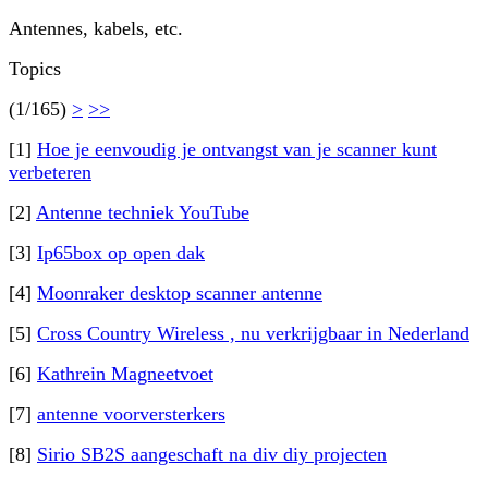
Antennes, kabels, etc.
Topics
(1/165)
>
>>
[1]
Hoe je eenvoudig je ontvangst van je scanner kunt
verbeteren
[2]
Antenne techniek YouTube
[3]
Ip65box op open dak
[4]
Moonraker desktop scanner antenne
[5]
Cross Country Wireless , nu verkrijgbaar in Nederland
[6]
Kathrein Magneetvoet
[7]
antenne voorversterkers
[8]
Sirio SB2S aangeschaft na div diy projecten