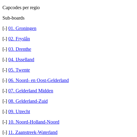
Capcodes per regio
Sub-boards
[-]
01. Groningen
[-]
02. Fryslân
[-]
03. Drenthe
[-]
04. IJsselland
[-]
05. Twente
[-]
06. Noord- en Oost-Gelderland
[-]
07. Gelderland Midden
[-]
08. Gelderland-Zuid
[-]
09. Utrecht
[-]
10. Noord-Holland-Noord
[-]
11. Zaanstreek-Waterland