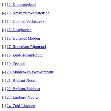
[-]
12. Kennemerland
[-]
13. Amsterdam-Amstelland
[-]
14. Gooi en Vechtstreek
[-]
15. Haaglanden
[-]
16. Hollands Midden
[-]
17. Rotterdam-Rijnmond
[-]
18. Zuid-Holland-Zuid
[-]
19. Zeeland
[-]
20. Midden- en West-Brabant
[-]
21. Brabant-Noord
[-]
22. Brabant-Zuidoost
[-]
23. Limburg-Noord
[-]
24. Zuid-Limburg