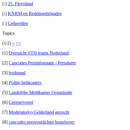
[-]
25. Flevoland
[-]
KNRM en Reddingsbrigades
[-]
Gelieerden
Topics
(1/2)
>
>>
[1]
Overzicht STH teams Nederland
[2]
Capcodes Persinformatie / Persalarm
[3]
bosbrand
[4]
Politie helikopters
[5]
Landelijke Meldkamer Organisatie
[6]
Gereserveerd
[7]
Moderator(s) Gelderland gezocht
[8]
capcodes persvoorlichter brandweer