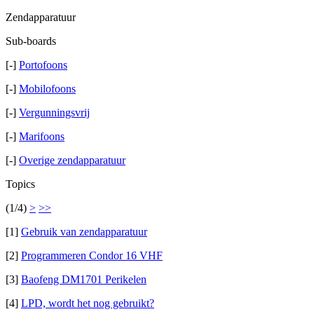
Zendapparatuur
Sub-boards
[-]
Portofoons
[-]
Mobilofoons
[-]
Vergunningsvrij
[-]
Marifoons
[-]
Overige zendapparatuur
Topics
(1/4)
>
>>
[1]
Gebruik van zendapparatuur
[2]
Programmeren Condor 16 VHF
[3]
Baofeng DM1701 Perikelen
[4]
LPD, wordt het nog gebruikt?