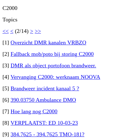
C2000
Topics
<<
<
(2/14)
>
>>
[1]
Overzicht DMR kanalen VRBZO
[2]
Fallback mob/poto bij storing C2000
[3]
DMR als object portofoon brandweer.
[4]
Vervanging C2000: werknaam NOOVA
[5]
Brandweer incident kanaal 5 ?
[6]
390.03750 Ambulance DMO
[7]
Hoe lang nog C2000
[8]
VERPLAATST: ED 10-03-23
[9]
384.7625 - 394.7625 TMO-181?