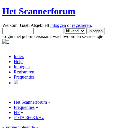
Het Scannerforum
Welkom,
Gast
. Alsjeblieft
inloggen
of
registreren
.
Login met gebruikersnaam, wachtwoord en sessielengte
Index
Help
Inloggen
Registreren
Frequenties
Het Scannerforum
»
Frequenties
»
HF
»
JOTA 3663 kHz
« vorige
volgende »