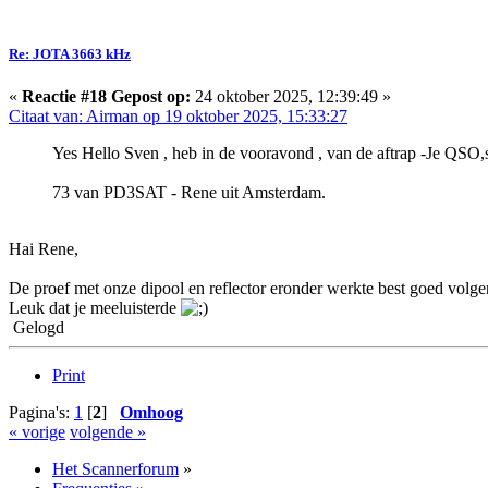
Re: JOTA 3663 kHz
«
Reactie #18 Gepost op:
24 oktober 2025, 12:39:49 »
Citaat van: Airman op 19 oktober 2025, 15:33:27
Yes Hello Sven , heb in de vooravond , van de aftrap -Je QSO,
73 van PD3SAT - Rene uit Amsterdam.
Hai Rene,
De proef met onze dipool en reflector eronder werkte best goed volge
Leuk dat je meeluisterde
Gelogd
Print
Pagina's:
1
[
2
]
Omhoog
« vorige
volgende »
Het Scannerforum
»