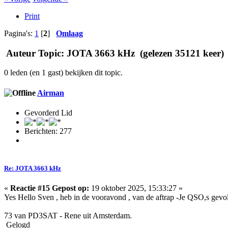
Print
Pagina's:
1
[
2
]
Omlaag
Auteur
Topic: JOTA 3663 kHz (gelezen 35121 keer)
0 leden (en 1 gast) bekijken dit topic.
Airman
Gevorderd Lid
Berichten: 277
Re: JOTA 3663 kHz
«
Reactie #15 Gepost op:
19 oktober 2025, 15:33:27 »
Yes Hello Sven , heb in de vooravond , van de aftrap -Je QSO,s gevol
73 van PD3SAT - Rene uit Amsterdam.
Gelogd