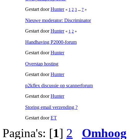
Gestart door
Hunter
«
1
2
3
...
7
»
Nieuwe moderator: Discriminator
Gestart door
Hunter
«
1
2
»
Handhaving P2000-forum
Gestart door
Hunter
Overstap hosting
Gestart door
Hunter
p2kflex discussie op scannerforum
Gestart door
Hunter
Storing email verzending ?
Gestart door
ET
Pagina's: [
1
]
2
Omhoog