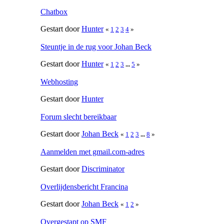
Chatbox
Gestart door
Hunter
«
1
2
3
4
»
Steuntje in de rug voor Johan Beck
Gestart door
Hunter
«
1
2
3
...
5
»
Webhosting
Gestart door
Hunter
Forum slecht bereikbaar
Gestart door
Johan Beck
«
1
2
3
...
8
»
Aanmelden met gmail.com-adres
Gestart door
Discriminator
Overlijdensbericht Francina
Gestart door
Johan Beck
«
1
2
»
Overgestapt op SMF