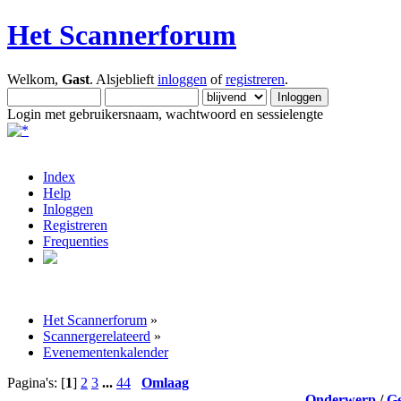
Het Scannerforum
Welkom,
Gast
. Alsjeblieft
inloggen
of
registreren
.
Login met gebruikersnaam, wachtwoord en sessielengte
Index
Help
Inloggen
Registreren
Frequenties
Het Scannerforum
»
Scannergerelateerd
»
Evenementenkalender
Pagina's: [
1
]
2
3
...
44
Omlaag
Onderwerp
/
Ge