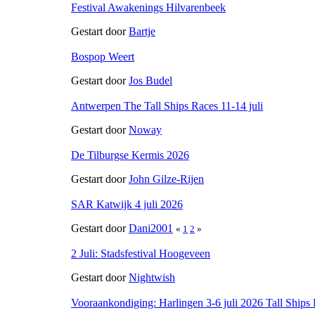
Festival Awakenings Hilvarenbeek
Gestart door
Bartje
Bospop Weert
Gestart door
Jos Budel
Antwerpen The Tall Ships Races 11-14 juli
Gestart door
Noway
De Tilburgse Kermis 2026
Gestart door
John Gilze-Rijen
SAR Katwijk 4 juli 2026
Gestart door
Dani2001
«
1
2
»
2 Juli: Stadsfestival Hoogeveen
Gestart door
Nightwish
Vooraankondiging: Harlingen 3-6 juli 2026 Tall Ships