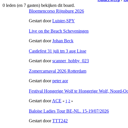
0 leden (en 7 gasten) bekijken dit board.
Bloemencorso Rijnsburg 2026
Gestart door
Luister-SPY
Live on the Beach Scheveningen
Gestart door
Johan Beck
Castlefest 31 juli tm 3 aug Lisse
Gestart door
scanner_hobby_023
Zomercarnaval 2026 Rotterdam
Gestart door
peter aor
Festival Hongerige Wolf te Hongerige Wolf, Noord-O
Gestart door
ACE
«
1
2
»
Baloise Ladies Tour BE-NL. 15-19/07/2026
Gestart door
TTT242