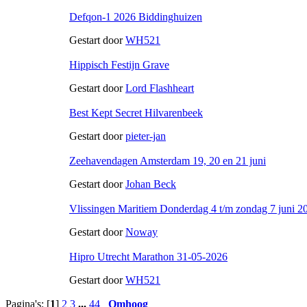
Defqon-1 2026 Biddinghuizen
Gestart door
WH521
Hippisch Festijn Grave
Gestart door
Lord Flashheart
Best Kept Secret Hilvarenbeek
Gestart door
pieter-jan
Zeehavendagen Amsterdam 19, 20 en 21 juni
Gestart door
Johan Beck
Vlissingen Maritiem Donderdag 4 t/m zondag 7 juni 2
Gestart door
Noway
Hipro Utrecht Marathon 31-05-2026
Gestart door
WH521
Pagina's: [
1
]
2
3
...
44
Omhoog