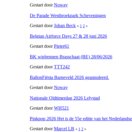
Gestart door
Noway
De Parade Westbroekpark Scheveningen
Gestart door
Johan Beck
«
1
2
»
Belgian Airforce Days 27 & 28 juni 2026
Gestart door
Pieter61
BK wielrennen Brasschaat (BE) 28/06/2026
Gestart door
TTT242
BallonFiësta Barneveld 2026 geannuleerd.
Gestart door
Noway
Nationale Oldtimerdag 2026 Lelystad
Gestart door
WH521
Pinkpop 2026 Het is de 55e editie van het Nederlandse
Gestart door
Marcel LB
«
1
2
»