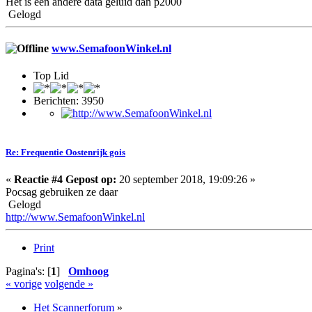
Het is een andere data geluid dan p2000
Gelogd
www.SemafoonWinkel.nl
Top Lid
Berichten: 3950
Re: Frequentie Oostenrijk gois
«
Reactie #4 Gepost op:
20 september 2018, 19:09:26 »
Pocsag gebruiken ze daar
Gelogd
http://www.SemafoonWinkel.nl
Print
Pagina's: [
1
]
Omhoog
« vorige
volgende »
Het Scannerforum
»