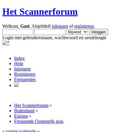
Het Scannerforum
Welkom,
Gast
. Alsjeblieft
inloggen
of
registreren
.
Login met gebruikersnaam, wachtwoord en sessielengte
Index
Help
Inloggen
Registreren
Frequenties
Het Scannerforum
»
Buitenland
»
Europa
»
Frequentie Oostenrijk gois
« vorige
volgende »