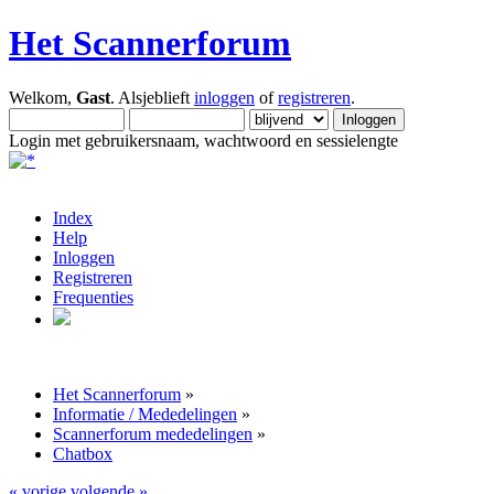
Het Scannerforum
Welkom,
Gast
. Alsjeblieft
inloggen
of
registreren
.
Login met gebruikersnaam, wachtwoord en sessielengte
Index
Help
Inloggen
Registreren
Frequenties
Het Scannerforum
»
Informatie / Mededelingen
»
Scannerforum mededelingen
»
Chatbox
« vorige
volgende »