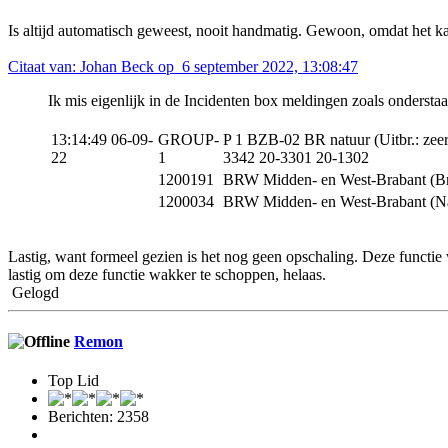
Is altijd automatisch geweest, nooit handmatig. Gewoon, omdat het ka
Citaat van: Johan Beck op 6 september 2022, 13:08:47
Ik mis eigenlijk in de Incidenten box meldingen zoals ondersta
13:14:49 06-09-
GROUP-
P 1 BZB-02 BR natuur (Uitbr.: ze
22
1
3342 20-3301 20-1302
1200191
BRW Midden- en West-Brabant (B
1200034
BRW Midden- en West-Brabant (Nat
Lastig, want formeel gezien is het nog geen opschaling. Deze functie w
lastig om deze functie wakker te schoppen, helaas.
Gelogd
Remon
Top Lid
Berichten: 2358