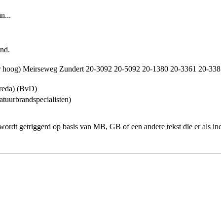
n...
and.
er hoog) Meirseweg Zundert 20-3092 20-5092 20-1380 20-3361 20-33
reda) (BvD)
uurbrandspecialisten)
ordt getriggerd op basis van MB, GB of een andere tekst die er als incid