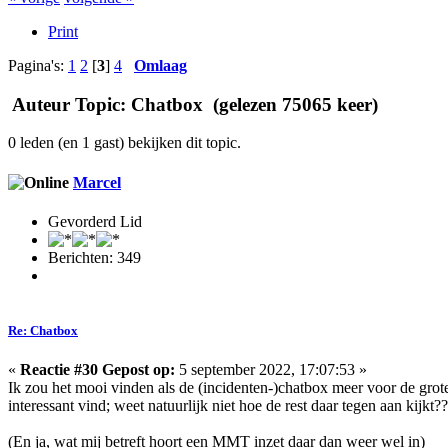
Print
Pagina's:
1
2
[
3
]
4
Omlaag
Auteur
Topic: Chatbox (gelezen 75065 keer)
0 leden (en 1 gast) bekijken dit topic.
Marcel
Gevorderd Lid
Berichten: 349
Re: Chatbox
«
Reactie #30 Gepost op:
5 september 2022, 17:07:53 »
Ik zou het mooi vinden als de (incidenten-)chatbox meer voor de grote
interessant vind; weet natuurlijk niet hoe de rest daar tegen aan kijkt??
(En ja, wat mij betreft hoort een MMT inzet daar dan weer wel in)