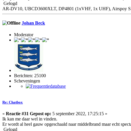
Gelogd
AR-DV10, UBCD3600XLT, DP4801 (1xVHF, 1x UHF), Airspoy SDR,
Johan Beck
Moderator
Berichten: 25100
Scheveningen
Re: Chatbox
«
Reactie #31 Gepost op:
5 september 2022, 17:25:15 »
Ik kan me daar wel in vinden.
Er wordt al heel gauw opgeschaald naar middelbrand maar echt spectacu
Gelogd