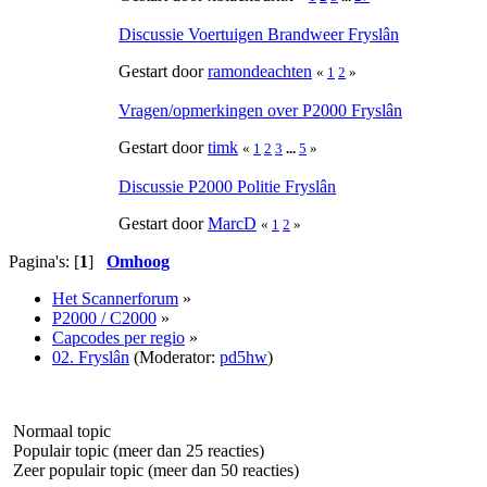
Discussie Voertuigen Brandweer Fryslân
Gestart door
ramondeachten
«
1
2
»
Vragen/opmerkingen over P2000 Fryslân
Gestart door
timk
«
1
2
3
...
5
»
Discussie P2000 Politie Fryslân
Gestart door
MarcD
«
1
2
»
Pagina's: [
1
]
Omhoog
Het Scannerforum
»
P2000 / C2000
»
Capcodes per regio
»
02. Fryslân
(Moderator:
pd5hw
)
Normaal topic
Populair topic (meer dan 25 reacties)
Zeer populair topic (meer dan 50 reacties)