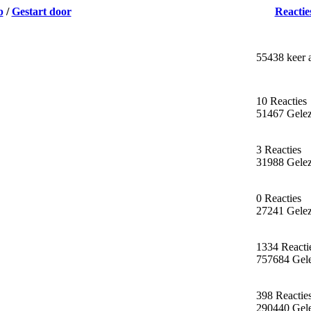
p
/
Gestart door
Reactie
55438 keer 
10 Reacties
51467 Gele
3 Reacties
31988 Gele
0 Reacties
27241 Gele
1334 Reacti
757684 Gel
398 Reactie
290440 Gel