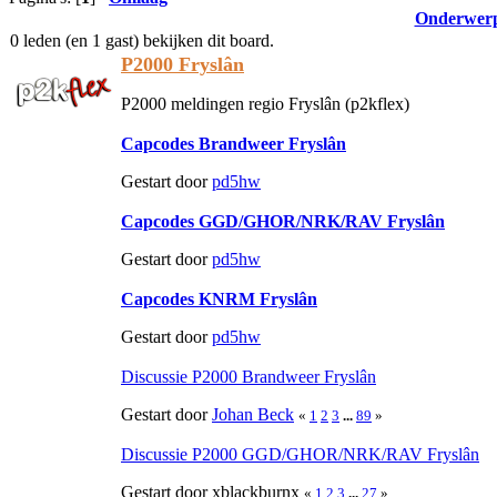
Onderwer
0 leden (en 1 gast) bekijken dit board.
P2000 Fryslân
P2000 meldingen regio Fryslân (p2kflex)
Capcodes Brandweer Fryslân
Gestart door
pd5hw
Capcodes GGD/GHOR/NRK/RAV Fryslân
Gestart door
pd5hw
Capcodes KNRM Fryslân
Gestart door
pd5hw
Discussie P2000 Brandweer Fryslân
Gestart door
Johan Beck
«
1
2
3
...
89
»
Discussie P2000 GGD/GHOR/NRK/RAV Fryslân
Gestart door xblackburnx
«
1
2
3
...
27
»