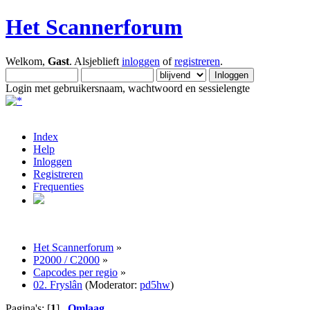
Het Scannerforum
Welkom,
Gast
. Alsjeblieft
inloggen
of
registreren
.
Login met gebruikersnaam, wachtwoord en sessielengte
Index
Help
Inloggen
Registreren
Frequenties
Het Scannerforum
»
P2000 / C2000
»
Capcodes per regio
»
02. Fryslân
(Moderator:
pd5hw
)
Pagina's: [
1
]
Omlaag