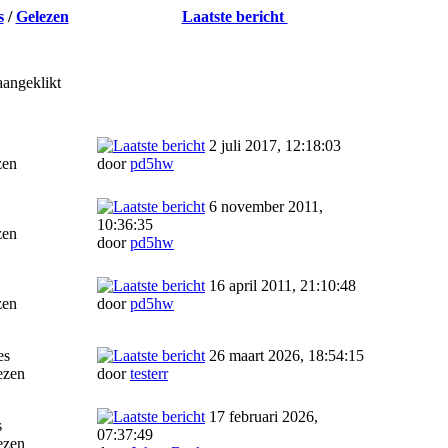
s
/
Gelezen
Laatste bericht
aangeklikt
2 juli 2017, 12:18:03
zen
door
pd5hw
6 november 2011,
10:36:35
zen
door
pd5hw
16 april 2011, 21:10:48
zen
door
pd5hw
es
26 maart 2026, 18:54:15
ezen
door
testerr
17 februari 2026,
s
07:37:49
ezen