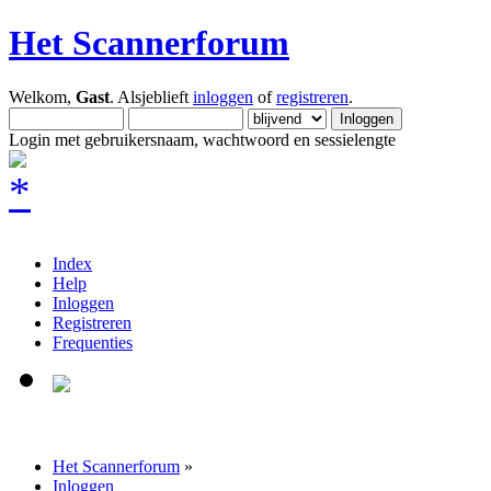
Het Scannerforum
Welkom,
Gast
. Alsjeblieft
inloggen
of
registreren
.
Login met gebruikersnaam, wachtwoord en sessielengte
Index
Help
Inloggen
Registreren
Frequenties
Het Scannerforum
»
Inloggen