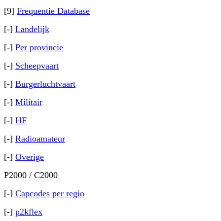
[9]
Frequentie Database
[-]
Landelijk
[-]
Per provincie
[-]
Scheepvaart
[-]
Burgerluchtvaart
[-]
Militair
[-]
HF
[-]
Radioamateur
[-]
Overige
P2000 / C2000
[-]
Capcodes per regio
[-]
p2kflex