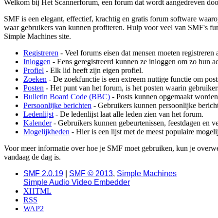
Welkom bij Het Scannerforum, een forum dat wordt aangedreven do
SMF is een elegant, effectief, krachtig en gratis forum software waaro
waar gebruikers van kunnen profiteren. Hulp voor veel van SMF's func
Simple Machines site.
Registreren
- Veel forums eisen dat mensen moeten registreren 
Inloggen
- Eens geregistreerd kunnen ze inloggen om zo hun ac
Profiel
- Elk lid heeft zijn eigen profiel.
Zoeken
- De zoekfunctie is een extreem nuttige functie om post
Posten
- Het punt van het forum, is het posten waarin gebruiker
Bulletin Board Code (BBC)
- Posts kunnen opgemaakt worden
Persoonlijke berichten
- Gebruikers kunnen persoonlijke bericht
Ledenlijst
- De ledenlijst laat alle leden zien van het forum.
Kalender
- Gebruikers kunnen gebeurtenissen, feestdagen en ve
Mogelijkheden
- Hier is een lijst met de meest populaire moge
Voor meer informatie over hoe je SMF moet gebruiken, kun je over
vandaag de dag is.
SMF 2.0.19
|
SMF © 2013
,
Simple Machines
Simple Audio Video Embedder
XHTML
RSS
WAP2