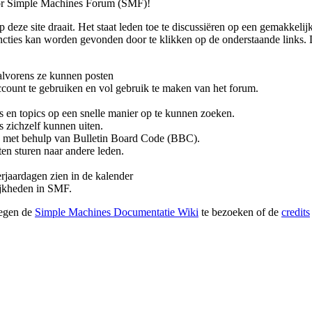
or Simple Machines Forum (SMF)!
p deze site draait. Het staat leden toe te discussiëren op een gemakkelij
ties kan worden gevonden door te klikken op de onderstaande links. De
alvorens ze kunnen posten
count te gebruiken en vol gebruik te maken van het forum.
s en topics op een snelle manier op te kunnen zoeken.
s zichzelf kunnen uiten.
 met behulp van Bulletin Board Code (BBC).
en sturen naar andere leden.
rjaardagen zien in de kalender
lijkheden in SMF.
wegen de
Simple Machines Documentatie Wiki
te bezoeken of de
credits