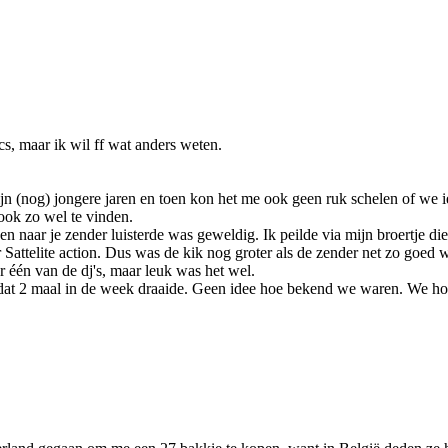
s, maar ik wil ff wat anders weten.
jn (nog) jongere jaren en toen kon het me ook geen ruk schelen of we iem
 ook zo wel te vinden.
sen naar je zender luisterde was geweldig. Ik peilde via mijn broertje 
r Sattelite action. Dus was de kik nog groter als de zender net zo goed 
or één van de dj's, maar leuk was het wel.
at 2 maal in de week draaide. Geen idee hoe bekend we waren. We hoo