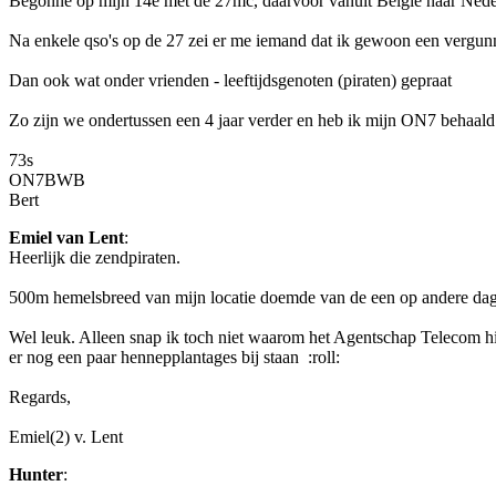
Begonne op mijn 14e met de 27mc, daarvoor vanuit België naar Neder
Na enkele qso's op de 27 zei er me iemand dat ik gewoon een vergunn
Dan ook wat onder vrienden - leeftijdsgenoten (piraten) gepraat
Zo zijn we ondertussen een 4 jaar verder en heb ik mijn ON7 behaald
73s
ON7BWB
Bert
Emiel van Lent
:
Heerlijk die zendpiraten.
500m hemelsbreed van mijn locatie doemde van de een op andere dag o
Wel leuk. Alleen snap ik toch niet waarom het Agentschap Telecom hier
er nog een paar hennepplantages bij staan :roll:
Regards,
Emiel(2) v. Lent
Hunter
: