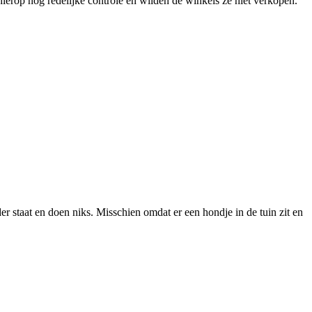
rop nog redelijke controle en wilden de winkels ze niet verkopen.
r staat en doen niks. Misschien omdat er een hondje in de tuin zit en