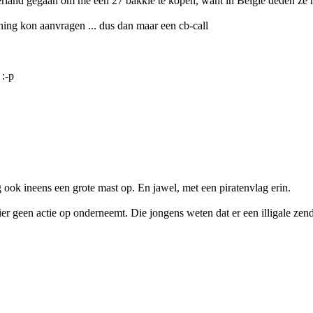
land gegaan om me een 27 bakkie te kopen, want in België deden ze hie
ing kon aanvragen ... dus dan maar een cb-call
 :-p
ok ineens een grote mast op. En jawel, met een piratenvlag erin.
 geen actie op onderneemt. Die jongens weten dat er een illigale zende