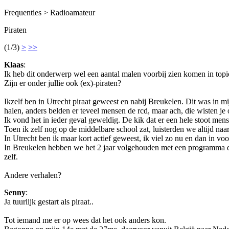
Frequenties > Radioamateur
Piraten
(1/3)
>
>>
Klaas
:
Ik heb dit onderwerp wel een aantal malen voorbij zien komen in topic
Zijn er onder jullie ook (ex)-piraten?
Ikzelf ben in Utrecht piraat geweest en nabij Breukelen. Dit was in mi
halen, anders belden er teveel mensen de rcd, maar ach, die wisten je
Ik vond het in ieder geval geweldig. De kik dat er een hele stoot men
Toen ik zelf nog op de middelbare school zat, luisterden we altijd naa
In Utrecht ben ik maar kort actief geweest, ik viel zo nu en dan in vo
In Breukelen hebben we het 2 jaar volgehouden met een programma d
zelf.
Andere verhalen?
Senny
:
Ja tuurlijk gestart als piraat..
Tot iemand me er op wees dat het ook anders kon.