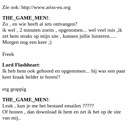
Zie ook: http://www.ariss-eu.org
THE_GAME_MEN!
:
Zo , en wie heeft al iets ontvangen?
ik wel , 2 minuten zoeits , opgenomen... wel veel ruis ,ik
zet hem straks op mijn site , kunnen jullie luisteren.....
Morgen nog een keer ;)
Freek
Lord Flashheart
:
Ik heb hem ook gehoord en opgenomen... hij was een paar
keer kraak helder te horen!!
erg grappig
THE_GAME_MEN!
:
Leuk , kun je me het bestand emailen ?????
Of hosten , dan download ik hem en zet ik het op de site
van mij..