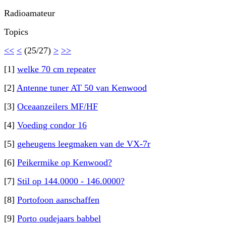
Radioamateur
Topics
<<
<
(25/27)
>
>>
[1]
welke 70 cm repeater
[2]
Antenne tuner AT 50 van Kenwood
[3]
Oceaanzeilers MF/HF
[4]
Voeding condor 16
[5]
geheugens leegmaken van de VX-7r
[6]
Peikermike op Kenwood?
[7]
Stil op 144.0000 - 146.0000?
[8]
Portofoon aanschaffen
[9]
Porto oudejaars babbel