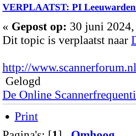
VERPLAATST: PI Leeuwarden nu
«
Gepost op:
30 juni 2024,
Dit topic is verplaatst naar
D
http://www.scannerforum.n
Gelogd
De Online Scannerfrequenti
Print
Pagina's: [
1
]
Omhoog