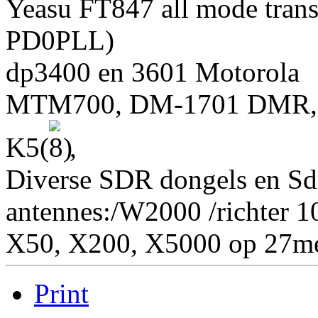
Yeasu FT847 all mode tran
PD0PLL)
dp3400 en 3601 Motorola
MTM700, DM-1701 DMR, R
K5(
,
Diverse SDR dongels en S
antennes:/W2000 /richter 10
X50, X200, X5000 op 27me
Print