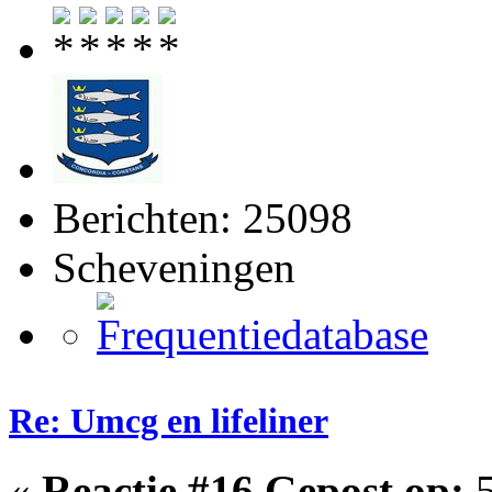
Berichten: 25098
Scheveningen
Re: Umcg en lifeliner
«
Reactie #16 Gepost op:
5