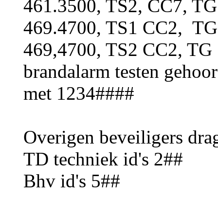
461.3500, TS2, CC7, TG
469.4700, TS1 CC2, TG
469,4700, TS2 CC2, TG 
brandalarm testen gehoord
met 1234####
Overigen beveiligers dra
TD techniek id's 2##
Bhv id's 5##