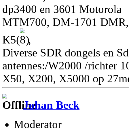
dp3400 en 3601 Motorola
MTM700, DM-1701 DMR, R
K5(
,
Diverse SDR dongels en S
antennes:/W2000 /richter 10
X50, X200, X5000 op 27me
Johan Beck
Moderator