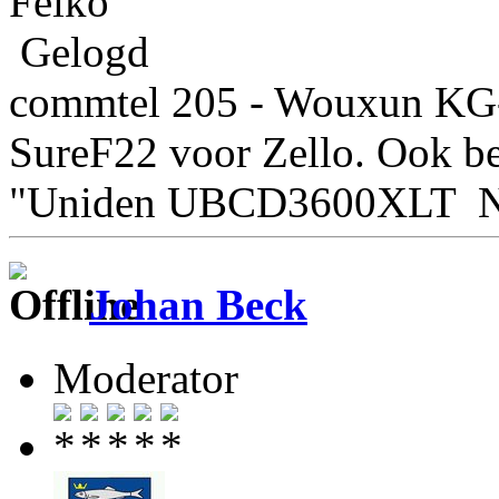
Feiko
Gelogd
commtel 205 - Wouxun K
SureF22 voor Zello. Ook be
"Uniden UBCD3600XLT 
Johan Beck
Moderator