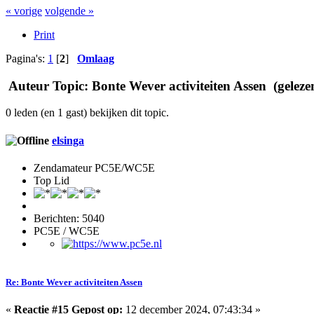
« vorige
volgende »
Print
Pagina's:
1
[
2
]
Omlaag
Auteur
Topic: Bonte Wever activiteiten Assen (geleze
0 leden (en 1 gast) bekijken dit topic.
elsinga
Zendamateur PC5E/WC5E
Top Lid
Berichten: 5040
PC5E / WC5E
Re: Bonte Wever activiteiten Assen
«
Reactie #15 Gepost op:
12 december 2024, 07:43:34 »