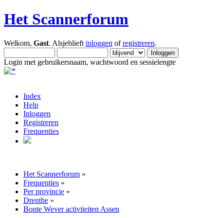
Het Scannerforum
Welkom,
Gast
. Alsjeblieft
inloggen
of
registreren
.
Login met gebruikersnaam, wachtwoord en sessielengte
Index
Help
Inloggen
Registreren
Frequenties
Het Scannerforum
»
Frequenties
»
Per provincie
»
Drenthe
»
Bonte Wever activiteiten Assen