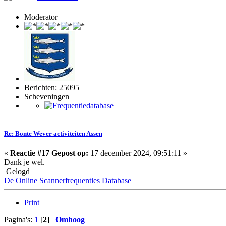
Moderator
Berichten: 25095
Scheveningen
Re: Bonte Wever activiteiten Assen
«
Reactie #17 Gepost op:
17 december 2024, 09:51:11 »
Dank je wel.
Gelogd
De Online Scannerfrequenties Database
Print
Pagina's:
1
[
2
]
Omhoog